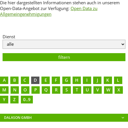
Die hier dargestellten Informationen stehen auch in unserem
Open-Data-Angebot zur Verfügung:
Open Data zu
Allgemeingenehmigungen
Dienst
filtern
A
B
C
D
E
F
G
H
I
J
K
L
M
N
O
P
Q
R
S
T
U
V
W
X
Y
Z
0..9
DALASON GMBH
Fester nummerngebundener interpersoneller