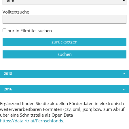
Volltextsuche
nur in Filmtitel suchen
zurücksetzen
suchen
2018
2016
Der Karawankenbär - Auf den Spuren eines
Grenzgängers
Ergänzend finden Sie die aktuellen Förderdaten in elektronisch
Aufgetischt - 8. Staffel
Heimat Österreich (10 Folgen)
weiterverarbeitbaren Formaten (csv, xml, json) bzw. zum Abruf
über eine Schnittstelle als Open Data
Hypotopia - Die Suche nach Verantwortung
https://data.rtr.at/Fernsehfonds
.