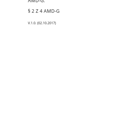
AMD‑G.
§ 2 Z 4 AMD-G
V.1.0. (02.10.2017)