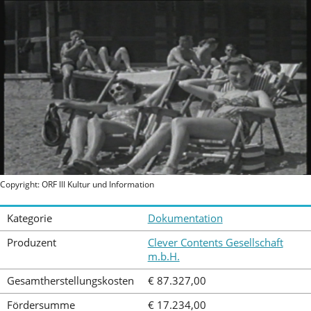
Copyright: ORF lll Kultur und Information
Kategorie
Dokumentation
Produzent
Clever Contents Gesellschaft
m.b.H.
Gesamtherstellungskosten
€ 87.327,00
Fördersumme
€ 17.234,00