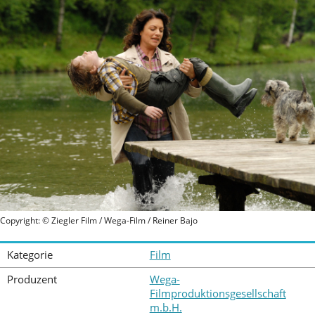
Copyright: © Ziegler Film / Wega-Film / Reiner Bajo
Kategorie
Film
Produzent
Wega-
Filmproduktionsgesellschaft
m.b.H.