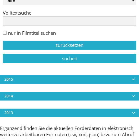
Volltextsuche
nur in Filmtitel suchen
zurücksetzen
suchen
2015
2014
Gschichten aus dem Wiener Prater
2013
Wiener Wildnis - Die Rückkehr der Biber
Ergänzend finden Sie die aktuellen Förderdaten in elektronisch
Die Stadt - Fremdes Wien
weiterverarbeitbaren Formaten (csv, xml, json) bzw. zum Abruf