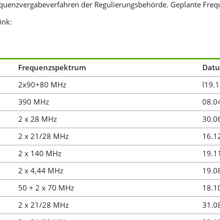
Frequenzvergabeverfahren der Regulierungsbehörde. Geplante Freq
ink:
Frequenzspektrum
Dat
2x90+80 MHz
l19.
390 MHz
08.0
2 x 28 MHz
30.0
2 x 21/28 MHz
16.1
2 x 140 MHz
19.1
2 x 4,44 MHz
19.0
50 + 2 x 70 MHz
18.1
2 x 21/28 MHz
31.0