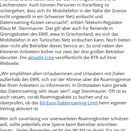
Liechtenstein. Auch können Personen in Vorarlberg so
sichergehen, dass sich ihr Mobiltelefon in der Nähe der Grenze
nicht ungewollt in ein Schweizer Netz einbucht und
Datenroaming-Kosten verursacht“, erklärt Telekom-Regulator
Klaus M. Steinmaurer. Das gilt aber auch für Reisende in
Grenzgebieten des EWR, etwa in Griechenland, wo sich das
Mobiltelefon in ein Türkisches Netz einbuchen kann. Noch bieten
aber nicht alle Betreiber dieses Service an. So sind neben den
kleineren Anbietern bisher nur zwei der drei großen Betreiber
darunter. Die
aktuelle Liste
veröffentlicht die RTR auf ihrer
Webseite.
„Wir empfehlen allen Urlauberinnen und Urlaubern mit Zielen
außerhalb des EWR, sich vor der Abreise über die Roamingpreise
bei Ihren Anbietern zu informieren. In Drittstaaten kann gerade
das Datenroaming sehr teuer sein“, sagt Steinmaurer. Oft ist es
auch ratsam, vorab Roamingpakete zu buchen und zu
überprüfen, ob das
60-Euro-Datenroaming-Limit
beim eigenen
Vertrag aktiviert ist.
Wer sich zuverlässig vor unerwarteten Roamingkosten schützen
will, sollte jedenfalls eine Sperre beim Betreiber einrichten
lassen. „Vielen Reisenden reicht das WLAN im Hotel. Für sie ist