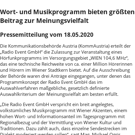
Wort- und Musikprogramm bieten größten
Beitrag zur Meinungsvielfalt
Pressemitteilung vom 18.05.2020
Die Kommunikationsbehörde Austria (KommAustria) erteilt der
„Radio Event GmbH“ die Zulassung zur Veranstaltung eines
Hörfunkprogramms im Versorgungsgebiet „WIEN 104,6 MHz“,
das eine technische Reichweite von ca. einer Million Hörerinnen
und Hörern im Wiener Stadtkern bietet. Auf die Ausschreibung
der Behörde waren drei Anträge eingegangen, unter denen das
Programmkonzept der Radio Event GmbH das im
Auswahlverfahren maßgebliche, gesetzlich definierte
Auswahlkriterium der Meinungsvielfalt am besten erfüllt.
„Die Radio Event GmbH verspricht ein breit angelegtes,
volkstümliches Musikprogramm mit Wiener Akzenten, einem
hohen Wort- und Informationsanteil im Tagesprogramm mit
Regionalbezug und der Vermittlung von Wiener Kultur und
Traditionen. Dazu zählt auch, dass einzelne Sendestrecken im
Dialekt moderiert werden sollen“, sagt Mag. Michael Ogris,