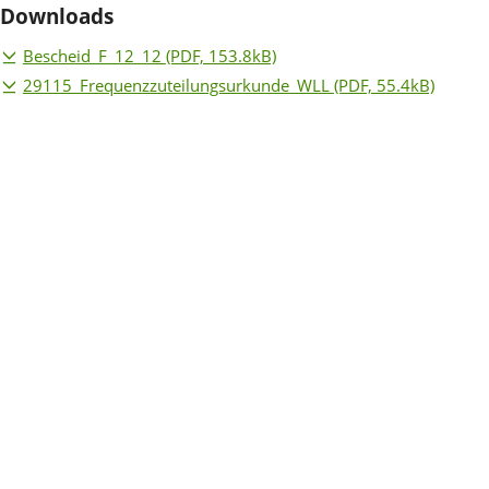
Downloads
Bescheid_F_12_12
(PDF, 153.8kB)
29115_Frequenzzuteilungsurkunde_WLL
(PDF, 55.4kB)