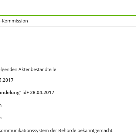
l-Kommission
olgenden Aktenbestandteile
5.2017
ündelung“ idF 28.04.2017
n
n
he Kommunikationssystem der Behörde bekanntgemacht.