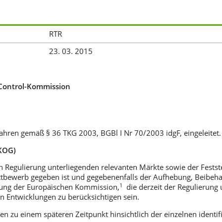
RTR
23. 03. 2015
-Control-Kommission
hren gemäß § 36 TKG 2003, BGBl I Nr 70/2003 idgF, eingeleitet.
 KOG)
hen Regulierung unterliegenden relevanten Märkte sowie der Fests
ttbewerb gegeben ist und gegebenenfalls der Aufhebung, Beibeha
1
lung der Europäischen Kommission,
die derzeit der Regulierung 
 Entwicklungen zu berücksichtigen sein.
 zu einem späteren Zeitpunkt hinsichtlich der einzelnen identifi