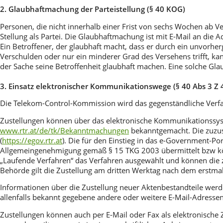
2. Glaubhaftmachung der Parteistellung (§ 40 KOG)
Personen, die nicht innerhalb einer Frist von sechs Wochen ab Verö
Stellung als Partei. Die Glaubhaftmachung ist mit E-Mail an die 
Ein Betroffener, der glaubhaft macht, dass er durch ein unvorhe
Verschulden oder nur ein minderer Grad des Versehens trifft, k
der Sache seine Betroffenheit glaubhaft machen. Eine solche Glau
3. Einsatz elektronischer Kommunikationswege (§ 40 Abs 3 Z 
Die Telekom-Control-Kommission wird das gegenständliche Ver
Zustellungen können über das elektronische Kommunikationssyst
www.rtr.at/de/tk/Bekanntmachungen
bekanntgemacht. Die zuzus
(
https://egov.rtr.at
). Die für den Einstieg in das e-Government-
Allgemeingenehmigung gemäß § 15 TKG 2003 übermittelt bzw kö
„Laufende Verfahren“ das Verfahren ausgewählt und können die 
Behörde gilt die Zustellung am dritten Werktag nach dem erstmali
Informationen über die Zustellung neuer Aktenbestandteile wer
allenfalls bekannt gegebene andere oder weitere E-Mail-Adresse
Zustellungen können auch per E-Mail oder Fax als elektronische Z