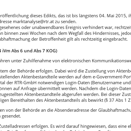
ffentlichung dieses Edikts, das ist bis längstens 04. Mai 2015, ih
Adresse marktanalyse@rtr.at zu senden.
rgesehenes oder unabwendbares Ereignis verhindert war, rechtzei
ann binnen zwei Wochen nach dem Wegfall des Hindernisses, jedoc
bhaftmachung der Betroffenheit gilt als rechtzeitig eingebracht.
4 iVm Abs 6 und Abs 7 KOG)
fahren unter Zuhilfenahme von elektronischen Kommunikations
em der Behörde erfolgen. Dabei wird die Zustellung von Aktenbe
tellenden Aktenbestandteile werden auf dem e-Government-Porta
Portal der RTR-GmbH notwendigen Login-Daten (Benutzername und
nnen auf Anfrage übermittelt werden. Nachdem die Login-Date
zugestellten Aktenbestandteile abgerufen werden. Bei dieser Zu
gen Bereithalten des Aktenbestandteils als bewirkt (§ 37 Abs 1 Z
den von der Behörde an die Absenderadresse der Glaubhaftmachun
n gesendet.
ustelladressen erfolgen. Es wird darauf hingewiesen, dass eine el