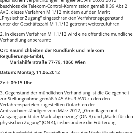
spezifischen Verpflichtungen, eingeleitet. Am 26.03.2012
beschloss die Telekom-Control-Kommission gemäß § 39 Abs 2
AVG, dieses Verfahren M 1/12 mit dem auf den Markt
„Physischer Zugang“ eingeschränkten Verfahrensgegenstand
unter der Geschäftszahl M 1.1/12 getrennt weiterzuführen.
2. In diesem Verfahren M 1.1/12 wird eine öffentliche mündliche
Verhandlung anberaumt:
Ort: Räumlichkeiten der Rundfunk und Telekom
Regulierungs-GmbH,
Mariahilferstraße 77-79, 1060 Wien
Datum: Montag, 11.06.2012
Zeit: 09:15 Uhr
3. Gegenstand der mündlichen Verhandlung ist die Gelegenheit
zur Stellungnahme gemäß § 45 Abs 3 AVG zu den den
Verfahrensparteien zugestellten Gutachten der
Amtssachverständigen vom März 2012, „Grundlagen und
Ausgangspunkt der Marktabgrenzung“ (ON 3) und „Markt für den
physischen Zugang“ (ON 4), insbesondere die Erörterung
a) der beabsichtigten Feststellung, dass der Markt für physischen