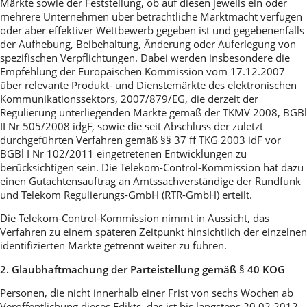
Märkte sowie der Feststellung, ob auf diesen jeweils ein oder
mehrere Unternehmen über beträchtliche Marktmacht verfügen
oder aber effektiver Wettbewerb gegeben ist und gegebenenfalls
der Aufhebung, Beibehaltung, Änderung oder Auferlegung von
spezifischen Verpflichtungen. Dabei werden insbesondere die
Empfehlung der Europäischen Kommission vom 17.12.2007
über relevante Produkt- und Dienstemärkte des elektronischen
Kommunikationssektors, 2007/879/EG, die derzeit der
Regulierung unterliegenden Märkte gemäß der TKMV 2008, BGBl
II Nr 505/2008 idgF, sowie die seit Abschluss der zuletzt
durchgeführten Verfahren gemäß §§ 37 ff TKG 2003 idF vor
BGBl I Nr 102/2011 eingetretenen Entwicklungen zu
berücksichtigen sein. Die Telekom-Control-Kommission hat dazu
einen Gutachtensauftrag an Amtssachverständige der Rundfunk
und Telekom Regulierungs-GmbH (RTR-GmbH) erteilt.
Die Telekom-Control-Kommission nimmt in Aussicht, das
Verfahren zu einem späteren Zeitpunkt hinsichtlich der einzelnen
identifizierten Märkte getrennt weiter zu führen.
2. Glaubhaftmachung der Parteistellung gemäß § 40 KOG
Personen, die nicht innerhalb einer Frist von sechs Wochen ab
Veröffentlichung dieses Edikts, das ist bis längstens 20.02.2012,