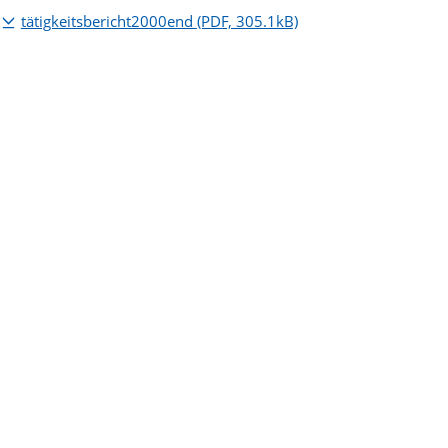
tätigkeitsbericht2000end
(PDF, 305.1kB)